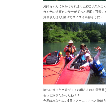
お姉ちゃんに水かけられました(笑)リズムよ
カメラの笑顔センサーがずっと反応！可愛い
お母さんは1人乗りでスイスイ余裕そうに♪
待ちに待った水遊び！！お母さんはお留守番(
もっと泳ぎたかったね！！
今度はみなかみの1日ツアーに！もっと遊ぼう