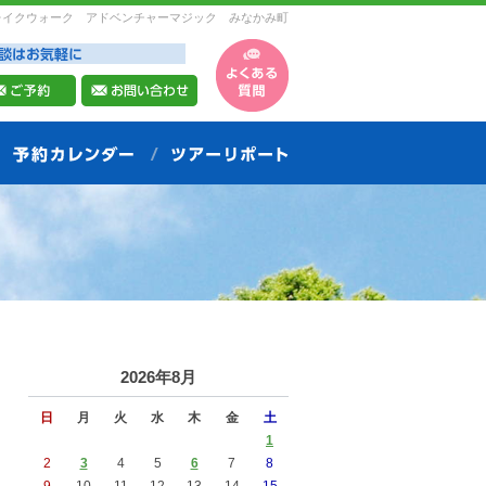
レイクウォーク アドベンチャーマジック みなかみ町
2026年8月
日
月
火
水
木
金
土
1
2
3
4
5
6
7
8