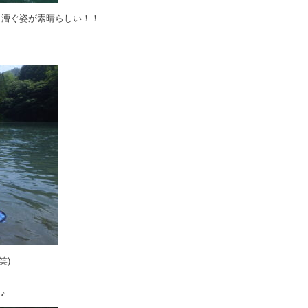
く漕ぐ姿が素晴らしい！！
♪
笑)
♪