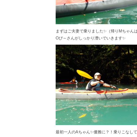
まずはご夫妻で乗りました✨（帰りMちゃん
Oぴ～さんがしっかり漕いでいきます✨
最初一人のAちゃん✨優雅に？！乗りこなし