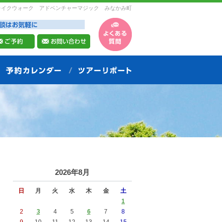
レイクウォーク アドベンチャーマジック みなかみ町
2026年8月
日
月
火
水
木
金
土
1
2
3
4
5
6
7
8