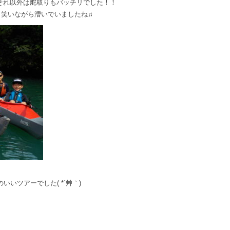
それ以外は舵取りもバッチリでした！！
と笑いながら漕いでいましたね♫
いツアーでした( *´艸｀)