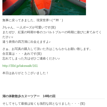
無事に戻ってきました、現実世界✨( *´艸｀)
Jちゃん、一人ポーズが可愛いです(笑)
またぜひ、紅葉の時期や春のコバルトブルーの時期に遊びに来てみてく
ださい♪
違う表情の四万湖に出会えますよ♪
さぁ、お写真の購入して頂いた方はこちらからお願い致します。
合言葉は・・・あれです(笑)
忘れてしまった方はぜひご連絡ください♪
http://30d.jp/lakewalk/161
本日はありがとうございました！
湖の体験散歩カヌーツアー 14時の回
そしてそして最後は短くも強烈な回となりました・・・(笑)