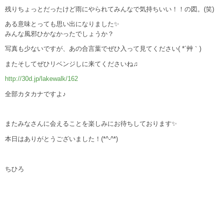
残りちょっとだったけど雨にやられてみんなで気持ちいい！！の図。(笑)
ある意味とっても思い出になりました✨
みんな風邪ひかなかったでしょうか？
写真も少ないですが、あの合言葉でぜひ入って見てください( *´艸｀)
またそしてぜひリベンジしに来てくださいね♫
http://30d.jp/lakewalk/162
全部カタカナですよ♪
またみなさんに会えることを楽しみにお待ちしております✨
本日はありがとうございました！(*^-^*)
ちひろ