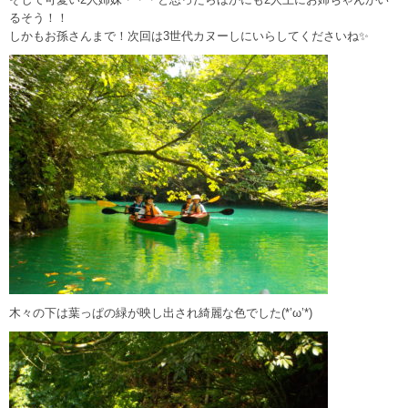
るそう！！
しかもお孫さんまで！次回は3世代カヌーしにいらしてくださいね✨
木々の下は葉っぱの緑が映し出され綺麗な色でした(*’ω’*)