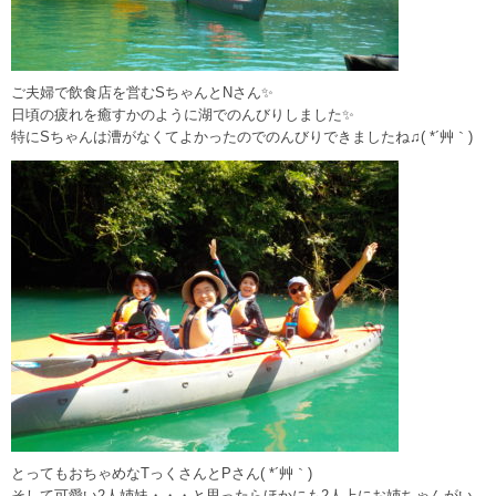
ご夫婦で飲食店を営むSちゃんとNさん✨
日頃の疲れを癒すかのように湖でのんびりしました✨
特にSちゃんは漕がなくてよかったのでのんびりできましたね♫( *´艸｀)
とってもおちゃめなTっくさんとPさん( *´艸｀)
そして可愛い2人姉妹・・・と思ったらほかにも2人上にお姉ちゃんがい