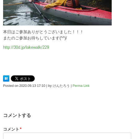
本日はご参加ありがとうございました！！！
またのご参加お待ちしています(^^)/
http://30d.jp/lakewalk/229
Posted on
2020.09.13 17:10
|
by
けんたろう
|
Perma Link
コメントする
コメント
*