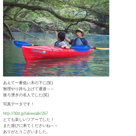
あえて一番低い木の下に(笑)
無理やり持ち上げて通過～～
後ろ漕ぎの名人でした(笑)
写真データです！
http://30d.jp/lakewalk/267
とても楽しいツアーでした！
また遊びに来てくださいね～～
ありがとうございました。