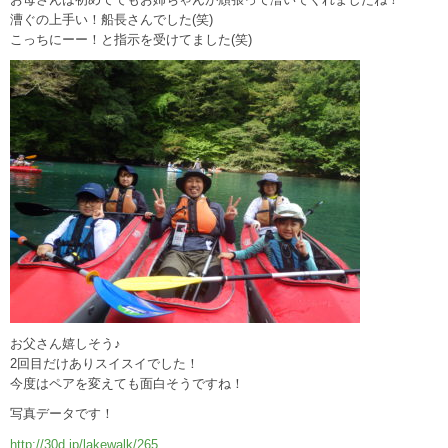
漕ぐの上手い！船長さんでした(笑)
こっちにーー！と指示を受けてました(笑)
お父さん嬉しそう♪
2回目だけありスイスイでした！
今度はペアを変えても面白そうですね！
写真データです！
http://30d.jp/lakewalk/265