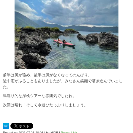
前半は風が強め、後半は風がなくなってのんびり。
途中雨がふることもありましたが、みなさん笑顔で漕ぎ進んでいまし
た。
島巡り的な探検ツアーな雰囲気でしたね。
次回は晴れ！そして水遊びたっぷりしましょう。
Posted on
2021.07.23 20:03
|
by
HIDE
|
Perma Link