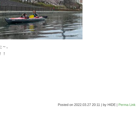
た～。
！！
Posted on
2022.03.27 20:11
|
by
HIDE
|
Perma Link