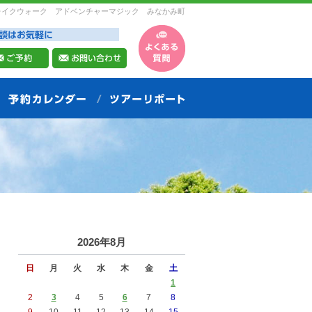
レイクウォーク アドベンチャーマジック みなかみ町
2026年8月
日
月
火
水
木
金
土
1
2
3
4
5
6
7
8