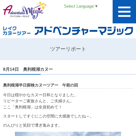
Select Language
▼
ツアーリポート
8月14日 奥利根湖カヌー
奥利根湖半日探検カヌーツアー 午前の回
今日は穏やかなカヌー日和となりました。
リピーターご家族さんと、ご夫婦さん。
ここ「奥利根湖」は全員初めて！
スタートしてすぐにこの空間に大感激でしたね～。
のんびりと笑顔で漕ぎ進みます。