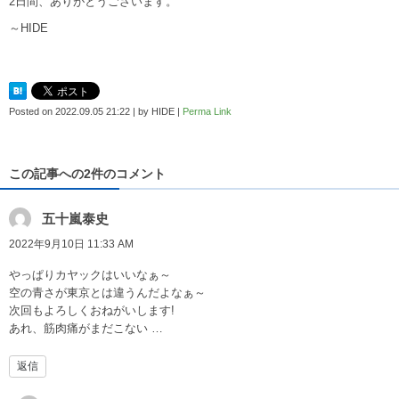
2日間、ありがとうございます。
～HIDE
Posted on
2022.09.05 21:22
|
by
HIDE
|
Perma Link
この記事への2件のコメント
五十嵐泰史
2022年9月10日 11:33 AM
やっぱりカヤックはいいなぁ～
空の青さが東京とは違うんだよなぁ～
次回もよろしくおねがいします!
あれ、筋肉痛がまだこない …
返信