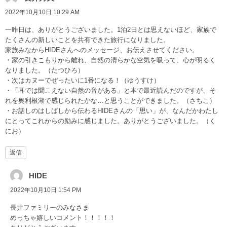
2022年10月10日 10:29 AM
一昨日は、ありがとうございました。1泊2日とは思えないほど、家族で
たくさんの新しいことを共有できた旅行になりました。
家族みなからHIDEさんへのメッセージ、お伝えさせてください。
・家の引きこもりから離れ、自然の清らかな空気を吸って、心が明るく
なりました。（たつひろ）
・次はカヌーでぜったいに1番になる！（ゆうすけ）
・「耳では聞こえない自然の音がある」と本で最近読んだのですが、そ
れを奥利根湖で感じられたかな…と思うことができました。（さちこ）
・お話しのはしばしから伝わるHIDEさんの「思い」が、なんだかわたし
にとってこれからの励みに感じました。ありがとうございました。（く
にお）
返信
HIDE
2022年10月10日 1:54 PM
長井ファミリーのみなさま
めっちゃ嬉しいコメント！！！！！