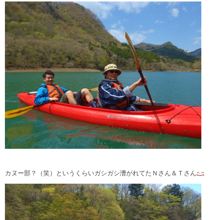
カヌー部？（笑）というくらいガシガシ漕がれてたＮさん＆Ｔさん