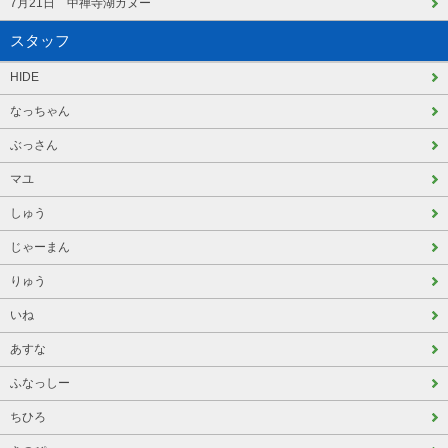
7月21日 中禅寺湖カヌー
スタッフ
HIDE
なっちゃん
ぶっさん
マユ
しゅう
じゃーまん
りゅう
いね
あすな
ふなっしー
ちひろ