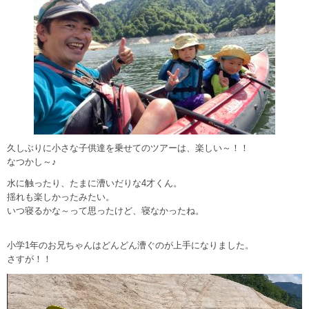
久しぶりに小さな子供達を乗せてのツアーは、楽しい～！！
なつかし～♪
水に触ったり、たまに漕いだりな4才くん。
揺れも楽しかったみたい。
いつ寝るかな～って思ったけど、寝なかったね。
小学1年のお兄ちゃんはどんどん漕ぐのが上手になりました。
さすが！！
動
画
プ