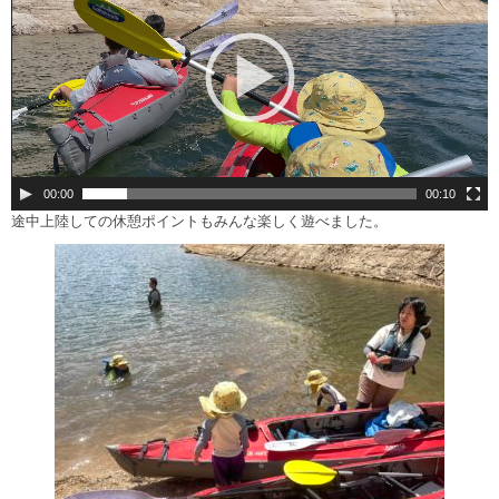
レ
ー
ヤ
ー
00:00
00:10
途中上陸しての休憩ポイントもみんな楽しく遊べました。