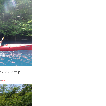
あいとカヌー
ね