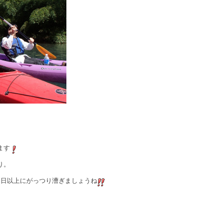
）
ます
り。
今日以上にがっつり漕ぎましょうね