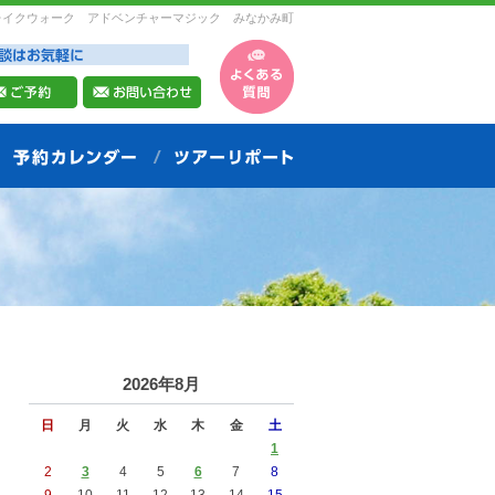
レイクウォーク アドベンチャーマジック みなかみ町
2026年8月
日
月
火
水
木
金
土
1
2
3
4
5
6
7
8