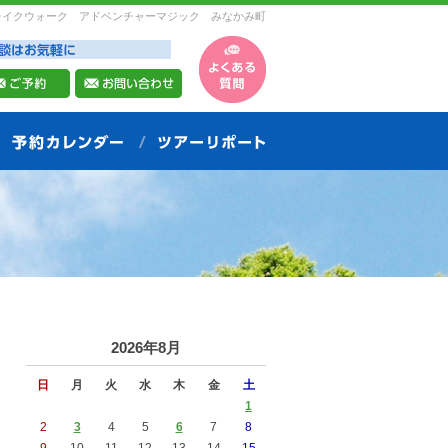
レイクウォーク アドベンチャーマジック みなかみ町
2026年8月
日
月
火
水
木
金
土
1
2
3
4
5
6
7
8