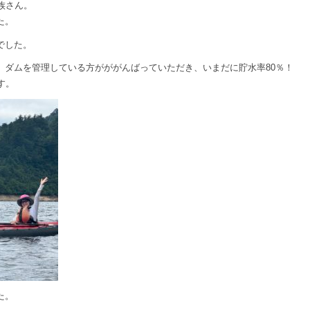
族さん。
た。
でした。
、ダムを管理している方がががんばっていただき、いまだに貯水率80％！
す。
た。