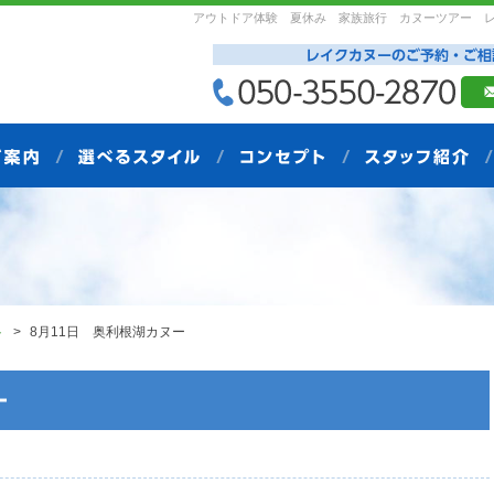
アウトドア体験 夏休み 家族旅行 カヌーツアー 
ト
8月11日 奥利根湖カヌー
ー