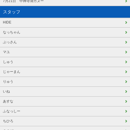
7月21日 中禅寺湖カヌー
スタッフ
HIDE
なっちゃん
ぶっさん
マユ
しゅう
じゃーまん
りゅう
いね
あすな
ふなっしー
ちひろ