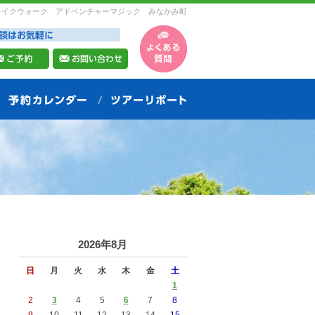
レイクウォーク アドベンチャーマジック みなかみ町
2026年8月
日
月
火
水
木
金
土
1
2
3
4
5
6
7
8