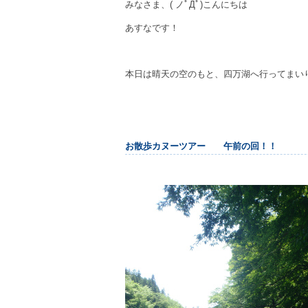
みなさま、( ノﾟДﾟ)こんにちは
あすなです！
本日は晴天の空のもと、四万湖へ行ってまい
お散歩カヌーツアー 午前の回！！