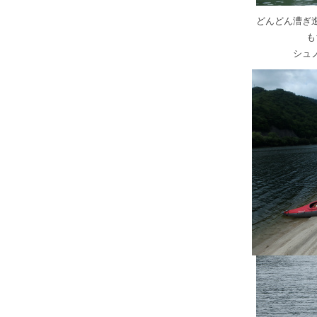
どんどん漕ぎ
も
シュ