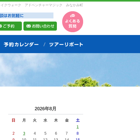
レイクウォーク アドベンチャーマジック みなかみ町
2026年8月
日
月
火
水
木
金
土
1
2
3
4
5
6
7
8