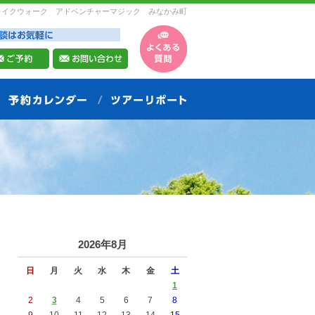
レイクウォーク アドベンチャーマジック みなかみ町
2026年8月
日
月
火
水
木
金
土
1
2
3
4
5
6
7
8