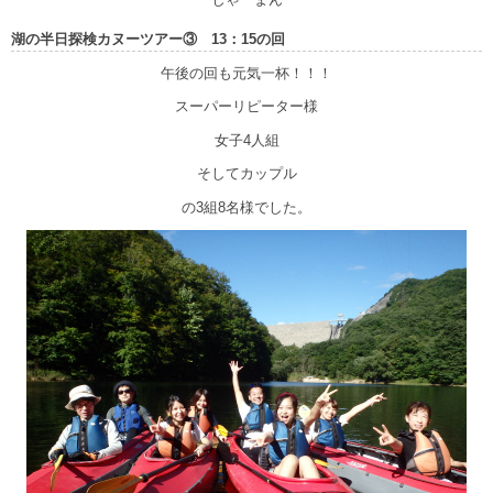
湖の半日探検カヌーツアー③ 13：15の回
午後の回も元気一杯！！！
スーパーリピーター様
女子4人組
そしてカップル
の3組8名様でした。