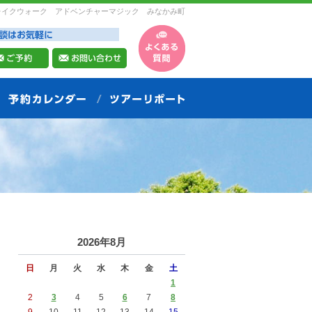
レイクウォーク アドベンチャーマジック みなかみ町
2026年8月
日
月
火
水
木
金
土
1
2
3
4
5
6
7
8