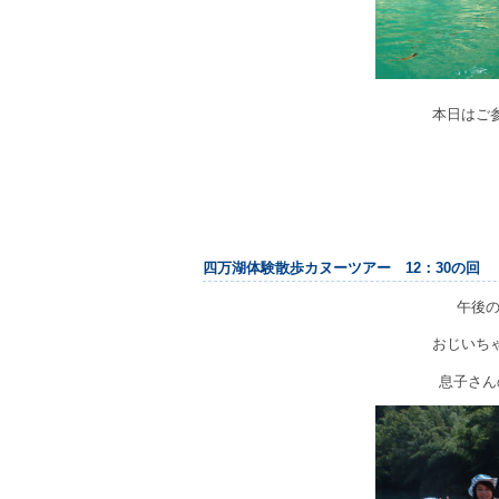
本日はご
四万湖体験散歩カヌーツアー 12：30の回
午後
おじいち
息子さん