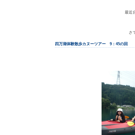
最近
さ
四万湖体験散歩カヌーツアー 9：45の回