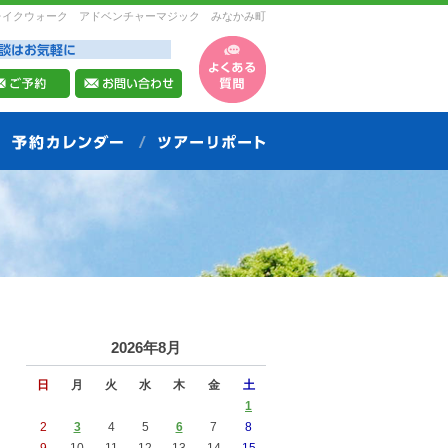
レイクウォーク アドベンチャーマジック みなかみ町
2026年8月
日
月
火
水
木
金
土
1
2
3
4
5
6
7
8