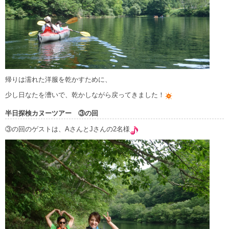
帰りは濡れた洋服を乾かすために、
少し日なたを漕いで、乾かしながら戻ってきました！
半日探検カヌーツアー ③の回
③の回のゲストは、AさんとJさんの2名様