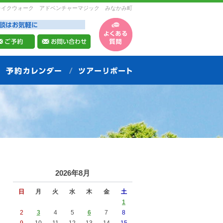
レイクウォーク アドベンチャーマジック みなかみ町
2026年8月
日
月
火
水
木
金
土
1
2
3
4
5
6
7
8