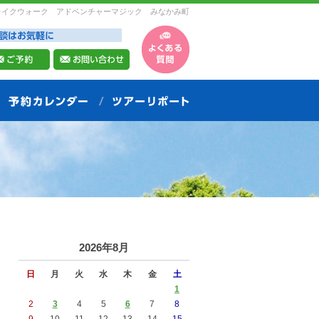
レイクウォーク アドベンチャーマジック みなかみ町
2026年8月
日
月
火
水
木
金
土
1
2
3
4
5
6
7
8