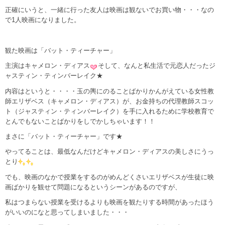
正確にいうと、一緒に行った友人は映画は観ないでお買い物・・・なの
で1人映画になりました。
観た映画は「バット・ティーチャー」
主演はキャメロン・ディアス
そして、なんと私生活で元恋人だったジ
ャスティン・ティンバーレイク★
内容はというと・・・・玉の輿にのることばかりかんがえている女性教
師エリザベス（キャメロン・ディアス）が、お金持ちの代理教師スコッ
ト（ジャスティン・ティンバーレイク）を手に入れるために学校教育で
とんでもないことばかりをしでかしちゃいます！！
まさに「バット・ティーチャー」です★
やってることは、最低なんだけどキャメロン・ディアスの美しさにうっ
とり
でも、映画のなかで授業をするのがめんどくさいエリザベスが生徒に映
画ばかりを観せて問題になるというシーンがあるのですが、
私はつまらない授業を受けるよりも映画を観たりする時間があったほう
がいいのになと思ってしまいました・・・