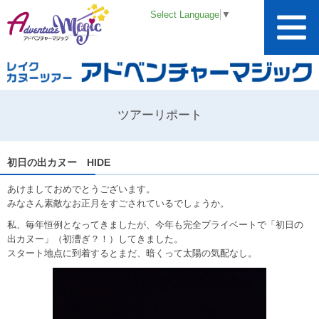
Select Language
▼
ツアーリポート
初日の出カヌー HIDE
あけましておめでとうございます。
みなさん素敵なお正月をすごされているでしょうか。
私、毎年恒例となってきましたが、今年も完全プライベートで「初日の
出カヌー」（初漕ぎ？！）してきました。
スタート地点に到着するとまだ、暗くって太陽の気配なし。