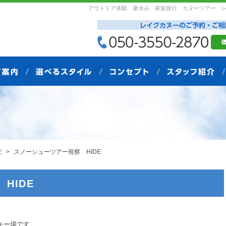
アウトドア体験 夏休み 家族旅行 カヌーツアー 
記
スノーシューツアー視察 HIDE
HIDE
キー場です。