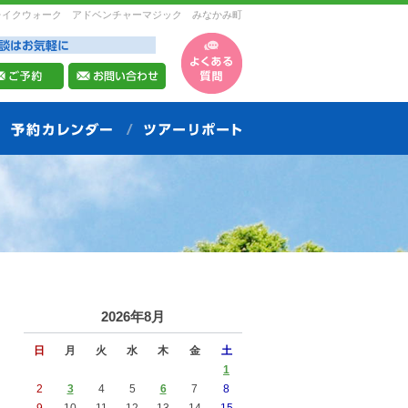
レイクウォーク アドベンチャーマジック みなかみ町
2026年8月
日
月
火
水
木
金
土
1
2
3
4
5
6
7
8