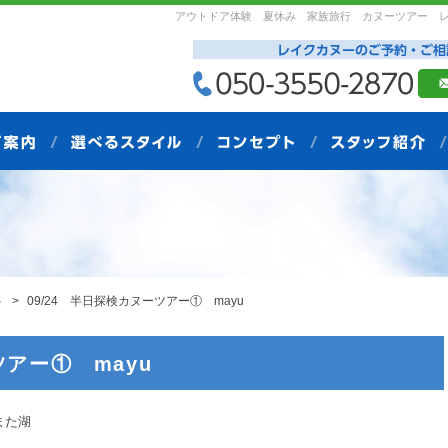
アウトドア体験 夏休み 家族旅行 カヌーツアー 
ト
09/24 半日探検カヌーツアー① mayu
ツアー① mayu
た湖