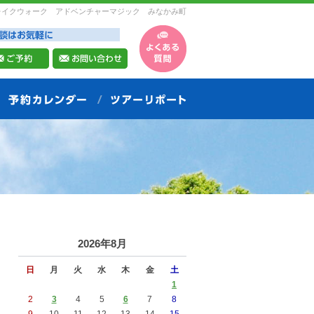
レイクウォーク アドベンチャーマジック みなかみ町
2026年8月
日
月
火
水
木
金
土
1
2
3
4
5
6
7
8