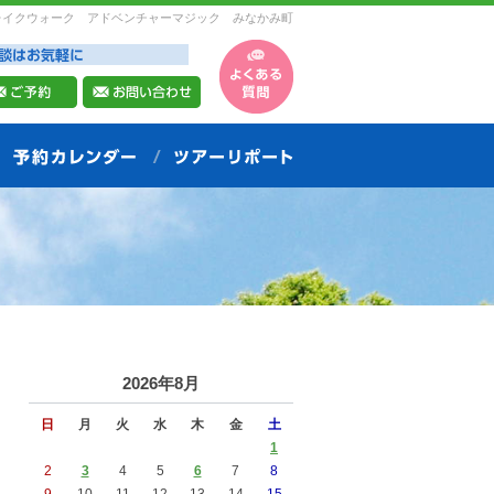
レイクウォーク アドベンチャーマジック みなかみ町
2026年8月
日
月
火
水
木
金
土
1
2
3
4
5
6
7
8