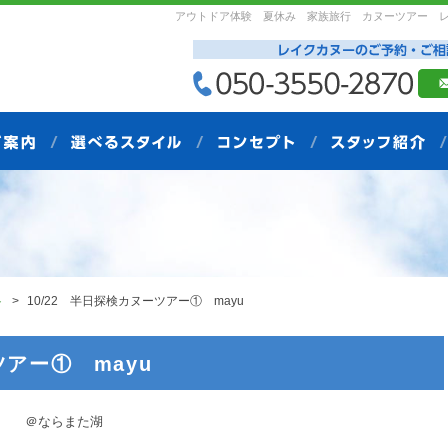
アウトドア体験 夏休み 家族旅行 カヌーツアー 
ト
10/22 半日探検カヌーツアー① mayu
ツアー① mayu
ならまた湖