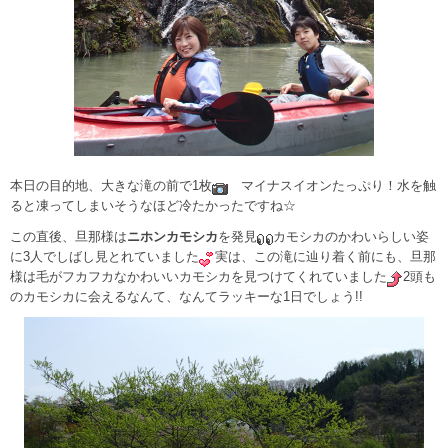
本日の目的地、大きな滝の前で1枚
マイナスイオンたっぷり！水を触
ると凍ってしまいそうなほど冷たかったですね☆
この直後、旦那様は
ニホンカモシカ
を発見
カモシカのかわいらしい姿
に3人でしばし見とれていました
実は、この滝に辿り着く前にも、旦那
様は毛がフカフカなかわいいカモシカを見つけてくれていました
2頭も
のカモシカに会えるなんて、なんてラッキーな1日でしょう!!