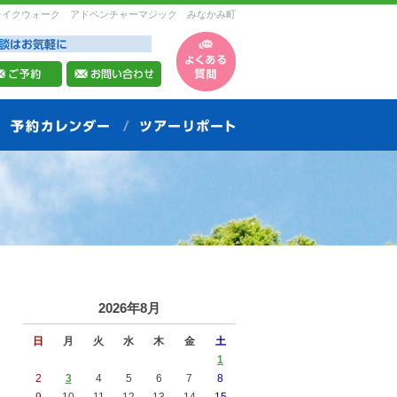
レイクウォーク アドベンチャーマジック みなかみ町
2026年8月
日
月
火
水
木
金
土
1
2
3
4
5
6
7
8