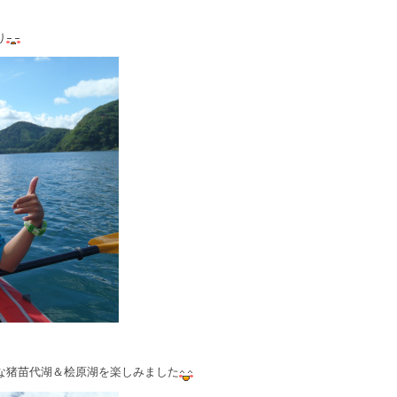
り
な猪苗代湖＆桧原湖を楽しみました