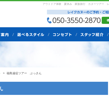
アウトドア体験 夏休み 家族旅行 カヌーツアー 
ト
福島遠征ツアー ぶっさん
ん