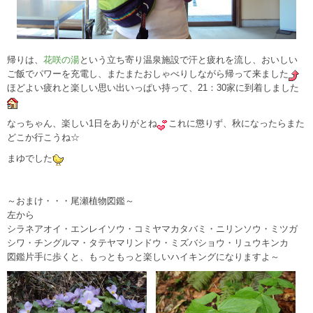
帰りは、
花咲の湯
という立ち寄り温泉施設で汗と疲れを流し、おいしい
ご飯でパワーを充電し、またまたおしゃべりしながら帰って来ました
ほどよい疲れと楽しい思い出いっぱい持って、21：30家に到着しました
なっちゃん、楽しい1日をありがとね
これに懲りず、秋になったらまた
どこか行こうね☆
まゆでした
～おまけ・・・尾瀬植物図鑑～
左から
シラネアオイ・エンレイソウ・コミヤマカタバミ・ニリンソウ・ミツガ
シワ・チングルマ・タテヤマリンドウ・ミズバショウ・リュウキンカ
図鑑片手に歩くと、もっともっと楽しいハイキングになりますよ～