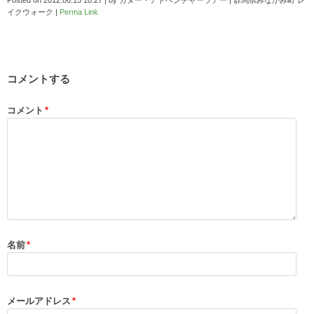
Posted on
2012.06.15 10:27
|
by
カヌー・アドベンチャーツアー | 群馬県みなかみ町 レ
イクウォーク
|
Perma Link
コメントする
コメント
*
名前
*
メールアドレス
*