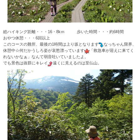
総ハイキング距離・・・16・8kｍ 歩いた時間・・・約6時間
おやつ休憩・・・6回以上
このコースの難所、最後の1時間は上り坂となります
なっちゃん限界、
休憩中☆何だかうしろ姿が哀愁漂っています
「救急車が迎えに来てく
れないかなぁ」なんて弱音吐いていましたよ。
でも景色は抜群にキレイ
遠くに見えるのは至仏山。