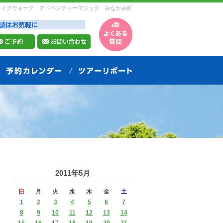
レイクウォーク アドベンチャーマジック みなかみ町
2011年5月
日
月
火
水
木
金
土
1
2
3
4
5
6
7
8
9
10
11
12
13
14