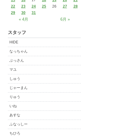
15
16
17
18
19
20
21
22
23
24
25
26
27
28
29
30
31
« 4月
6月 »
スタッフ
HIDE
なっちゃん
ぶっさん
マユ
しゅう
じゃーまん
りゅう
いね
あすな
ふなっしー
ちひろ