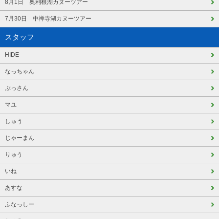
8月1日 奥利根湖カヌーツアー
7月30日 中禅寺湖カヌーツアー
スタッフ
HIDE
なっちゃん
ぶっさん
マユ
しゅう
じゃーまん
りゅう
いね
あすな
ふなっしー