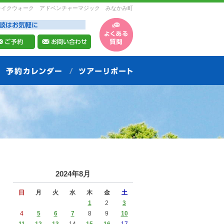
レイクウォーク アドベンチャーマジック みなかみ町
2024年8月
日
月
火
水
木
金
土
1
2
3
4
5
6
7
8
9
10