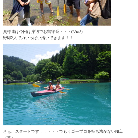
奥様達は今回は岸辺でお留守番・・・(*ﾉωﾉ)
野郎2人で力いっぱい漕いできます！！
さぁ、スタートです！！・・・でもうゴープロを持ち漕がないN氏。
（笑）