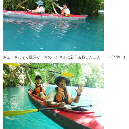
さぁ、さっそく難関が！木のトンネルに若干苦戦した二人・・・( *´艸｀)