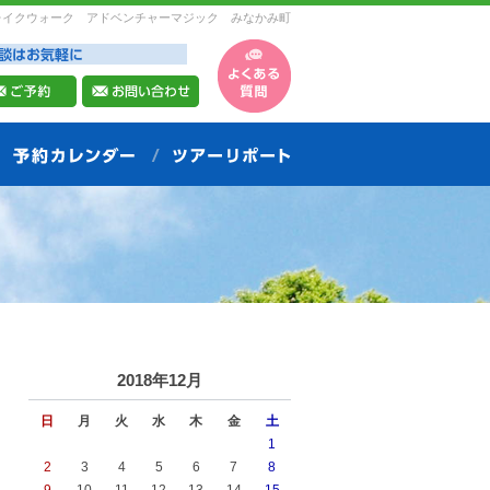
レイクウォーク アドベンチャーマジック みなかみ町
2018年12月
日
月
火
水
木
金
土
1
2
3
4
5
6
7
8