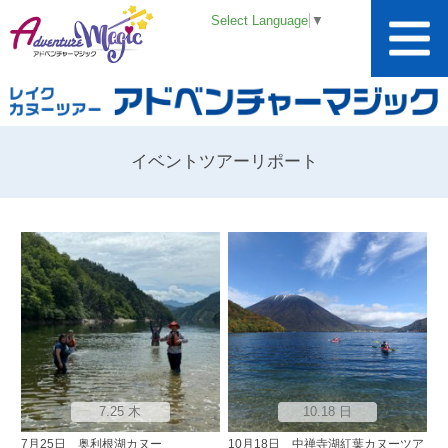
Select Language
▼
イベントツアーリポート
7.25 木
10.18 日
7月25日 奥利根湖カヌー
10月18日 中禅寺湖紅葉カヌーツア